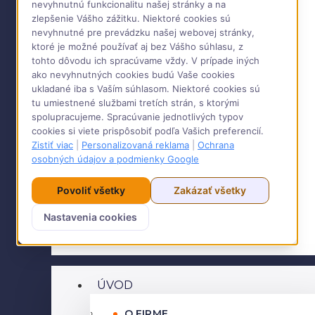
nevyhnutnú funkcionalitu našej stránky a na
zlepšenie Vášho zážitku. Niektoré cookies sú
nevyhnutné pre prevádzku našej webovej stránky,
ktoré je možné používať aj bez Vášho súhlasu, z
tohto dôvodu ich spracúvame vždy. V prípade iných
ako nevyhnutných cookies budú Vaše cookies
ukladané iba s Vaším súhlasom. Niektoré cookies sú
tu umiestnené službami tretích strán, s ktorými
spolupracujeme. Spracúvanie jednotlivých typov
cookies si viete prispôsobiť podľa Vašich preferencií.
Zistiť viac
|
Personalizovaná reklama
|
Ochrana
osobných údajov a podmienky Google
Povoliť všetky
Zakázať všetky
Nastavenia cookies
ÚVOD
O FIRME