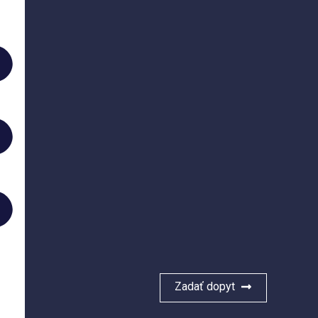
ť
Zadať dopyt