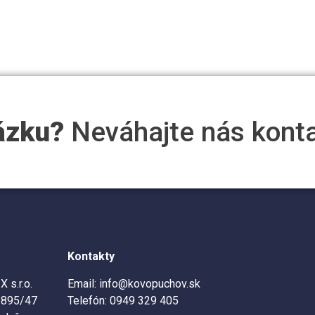
ázku?
Neváhajte nás konta
Kontakty
 s.r.o.
Email: info@kovopuchov.sk
 1895/47
Telefón: 0949 329 405