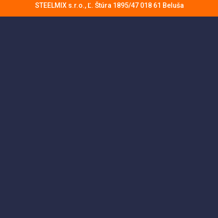
STEELMIX s.r.o., Ľ. Štúra 1895/47 018 61 Beluša